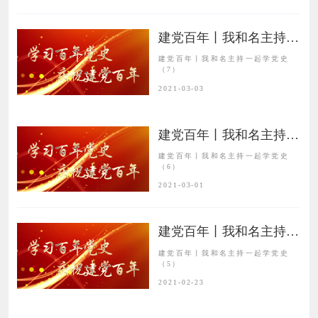
交控OA
建党百年丨我和名主持一起学党史（7）
联系我们
建党百年丨我和名主持一起学党史
（7）
2021-03-03
建党百年丨我和名主持一起学党史（6）
建党百年丨我和名主持一起学党史
（6）
2021-03-01
建党百年丨我和名主持一起学党史（5）
建党百年丨我和名主持一起学党史
（5）
2021-02-23