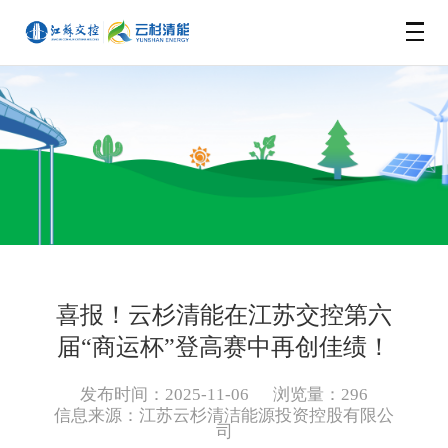
网站首页
企业概况
新闻动态
信息公开
公司新闻
喜报！云杉清能在江苏交控第六
所属企业
公示公告
届“商运杯”登高赛中再创佳绩！
发布时间：2025-11-06
浏览量：296
云杉绿洲
苏交控如东海上风力发电有限公司
基本信息
信息来源：
江苏云杉清洁能源投资控股有限公
司