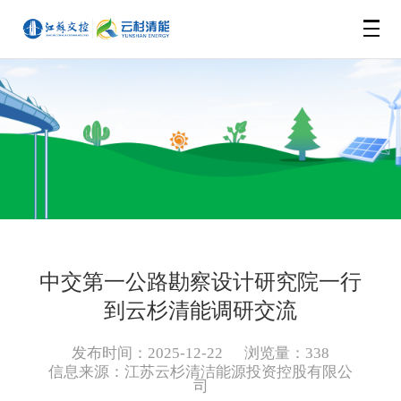
网站首页
企业概况
新闻动态
信息公开
公司新闻
中交第一公路勘察设计研究院一行
所属企业
公示公告
到云杉清能调研交流
发布时间：2025-12-22
浏览量：338
云杉绿洲
苏交控如东海上风力发电有限公司
基本信息
信息来源：
江苏云杉清洁能源投资控股有限公
司